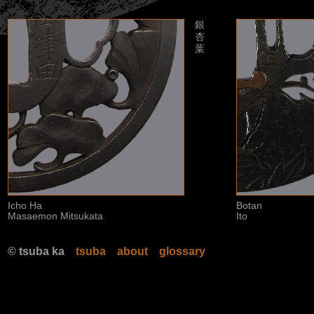
銀
杏
葉
Icho Ha
Botan
Masaemon Mitsukata
Ito
© tsuba ka
tsuba
about
glossary