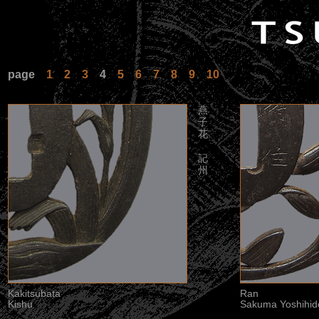
page
1
2
3
4
5
6
7
8
9
10
燕
子
花
記
州
Kakitsubata
Ran
Kishu
Sakuma Yoshihid