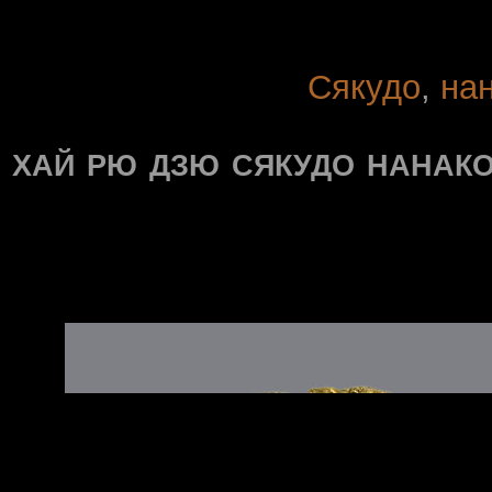
Сякудо
,
на
хай рю дзю сякудо нанако