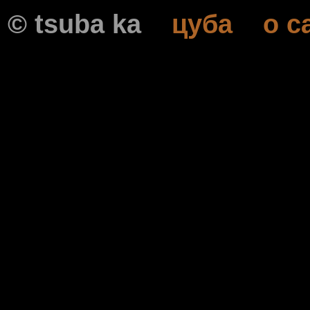
© tsuba ka
цубa
о с