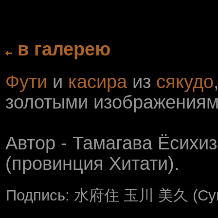
в галерею
Фути
и
касира
из
сякудо
золотыми изображениям
Автор - Тамагава Ёсихи
(провинция Хитати).
Подпись: 水府住 玉川 美久 (Суиф