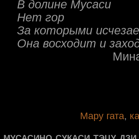
В долине Мусаси
Нет гор
За которыми исчезае
Она восходит и заход
Минамото Мити
Мару гата
,
к
мусасино сукаси тэцу дзи 