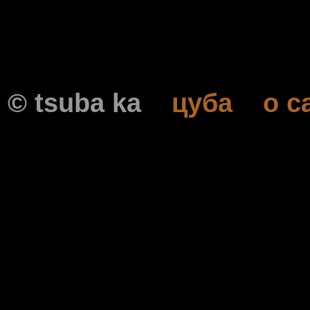
© tsuba ka
цубa
о с