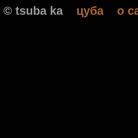
© tsuba ka
цубa
о с