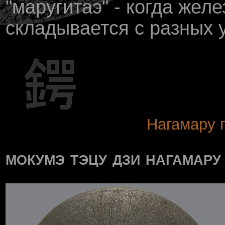
"маругитаэ" - когда жел
складывается с разных у
Нагамару 
мокумэ тэцу дзи нагамару